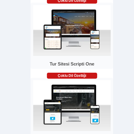
Çoklu Dil Özelliği
Tur Sitesi Scripti One
Çoklu Dil Özelliği