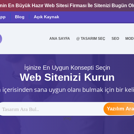
nin En Büyük Hazır Web Sitesi Firması İle Sitenizi Bugün O
app
Blog
Açık Kaynak
ANA SAYFA
@ TASARIM SEÇ
SEO
MOD
0
İşinize En Uygun Konsepti Seçin
Web Sitenizi Kurun
 içerisinden sana uygun olanı bulmak için bir kel
Yazılım Ara
ytag