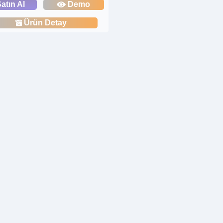
atın Al
Demo
Ürün Detay