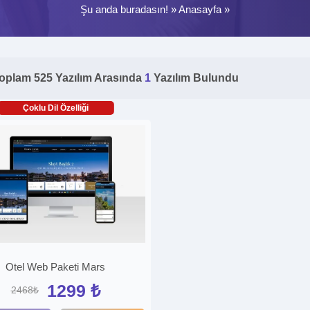
Şu anda buradasın! »
Anasayfa
»
oplam 525 Yazılım Arasında
1
Yazılım Bulundu
Çoklu Dil Özelliği
Otel Web Paketi Mars
1299 ₺
2468₺