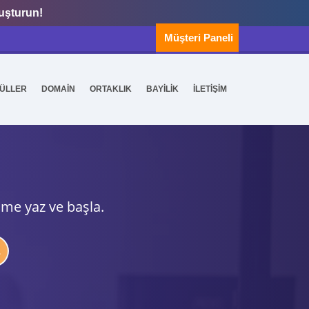
luşturun!
Müşteri Paneli
ÜLLER
DOMAİN
ORTAKLIK
BAYİLİK
İLETİŞİM
ime yaz ve başla.