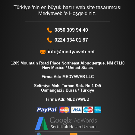
Türkiye 'nin en büyük hazır web site tasarımcısı
Medyaweb 'e Hoşgeldiniz.
0850 309 94 40
0224 334 01 87
info@medyaweb.net
1209 Mountain Road Place Northeast Albuquerque, NM 87110
New Mexico / United States
Firma Adı: MEDYAWEB LLC
Selimiye Mah. Tarhan Sok. No:1 D:5
Osmangazi / Bursa / Türkiye
Firma Adı: MEDYAWEB