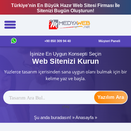
Türkiye'nin En Büyük Hazır Web Sitesi Firması İle
Sitenizi Bugün Oluşturun!
+90 850 309 94 40
Müşteri Paneli
İşinize En Uygun Konsepti Seçin
Web Sitenizi Kurun
Yüzlerce tasarım içerisinden sana uygun olanı bulmak için bir
kelime yaz ve başla.
Yazılım Ara
ytag
Şu anda buradasın! »
Anasayfa
»