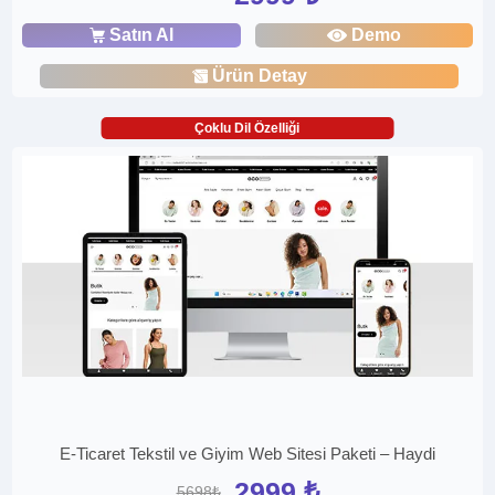
Satın Al
Demo
Ürün Detay
Çoklu Dil Özelliği
E-Ticaret Tekstil ve Giyim Web Sitesi Paketi – Haydi
2999 ₺
5698₺