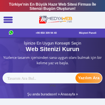
Türkiye'nin En Büyük Hazır Web Sitesi Firması İle
Sitenizi Bugün Oluşturun!
+90 850 309 94 40
Müşteri Paneli
İşinize En Uygun Konsepti Seçin
Web Sitenizi Kurun
Yüzlerce tasarım içerisinden sana uygun olanı bulmak için bir
kelime yaz ve başla.
Yazılım Ara
ytag
Şu anda buradasın! »
Anasayfa
»