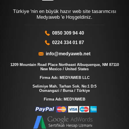
Türkiye 'nin en büyük hazır web site tasarımcısı
Medyaweb 'e Hoşgeldiniz.
0850 309 94 40
0224 334 01 87
info@medyaweb.net
1209 Mountain Road Place Northeast Albuquerque, NM 87110
New Mexico / United States
Firma Adı: MEDYAWEB LLC
Selimiye Mah. Tarhan Sok. No:1 D:5
Osmangazi / Bursa / Türkiye
Firma Adı: MEDYAWEB