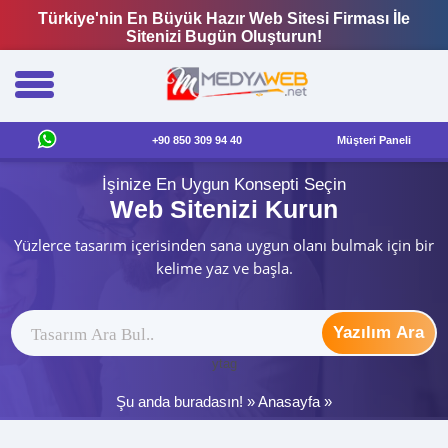
Türkiye'nin En Büyük Hazır Web Sitesi Firması İle
Sitenizi Bugün Oluşturun!
+90 850 309 94 40
Müşteri Paneli
İşinize En Uygun Konsepti Seçin
Web Sitenizi Kurun
Yüzlerce tasarım içerisinden sana uygun olanı bulmak için bir
kelime yaz ve başla.
Yazılım Ara
ytag
Şu anda buradasın! »
Anasayfa
»