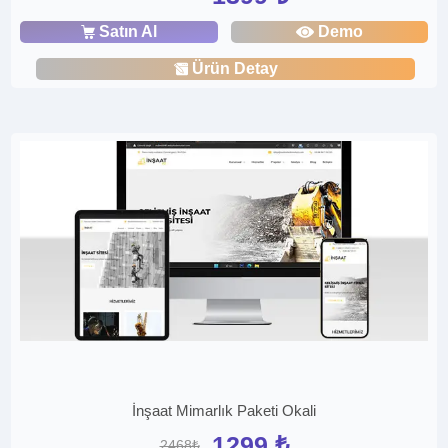
Satın Al
Demo
Ürün Detay
İnşaat Mimarlık Paketi Okali
1299 ₺
2468₺