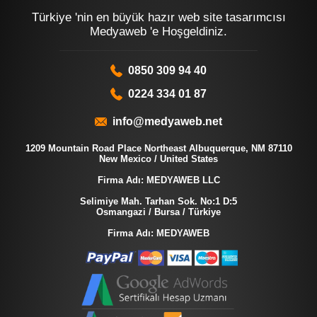
Türkiye 'nin en büyük hazır web site tasarımcısı
Medyaweb 'e Hoşgeldiniz.
0850 309 94 40
0224 334 01 87
info@medyaweb.net
1209 Mountain Road Place Northeast Albuquerque, NM 87110
New Mexico / United States
Firma Adı: MEDYAWEB LLC
Selimiye Mah. Tarhan Sok. No:1 D:5
Osmangazi / Bursa / Türkiye
Firma Adı: MEDYAWEB