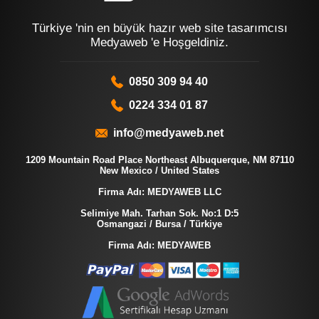
Türkiye 'nin en büyük hazır web site tasarımcısı
Medyaweb 'e Hoşgeldiniz.
0850 309 94 40
0224 334 01 87
info@medyaweb.net
1209 Mountain Road Place Northeast Albuquerque, NM 87110
New Mexico / United States
Firma Adı: MEDYAWEB LLC
Selimiye Mah. Tarhan Sok. No:1 D:5
Osmangazi / Bursa / Türkiye
Firma Adı: MEDYAWEB