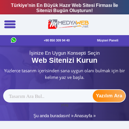
Türkiye'nin En Büyük Hazır Web Sitesi Firması İle
Sitenizi Bugün Oluşturun!
+90 850 309 94 40
Müşteri Paneli
İşinize En Uygun Konsepti Seçin
Web Sitenizi Kurun
Yüzlerce tasarım içerisinden sana uygun olanı bulmak için bir
kelime yaz ve başla.
Yazılım Ara
ytag
Şu anda buradasın! »
Anasayfa
»