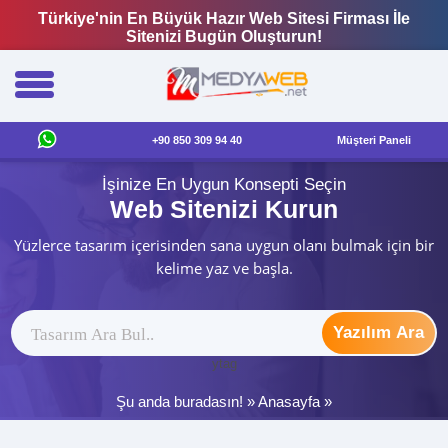
Türkiye'nin En Büyük Hazır Web Sitesi Firması İle
Sitenizi Bugün Oluşturun!
+90 850 309 94 40
Müşteri Paneli
İşinize En Uygun Konsepti Seçin
Web Sitenizi Kurun
Yüzlerce tasarım içerisinden sana uygun olanı bulmak için bir
kelime yaz ve başla.
Yazılım Ara
ytag
Şu anda buradasın! »
Anasayfa
»