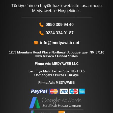
Türkiye 'nin en büyük hazır web site tasarımcısı
Medyaweb 'e Hoşgeldiniz.
0850 309 94 40
0224 334 01 87
info@medyaweb.net
1209 Mountain Road Place Northeast Albuquerque, NM 87110
New Mexico / United States
Firma Adı: MEDYAWEB LLC
Selimiye Mah. Tarhan Sok. No:1 D:5
Osmangazi / Bursa / Türkiye
Firma Adı: MEDYAWEB