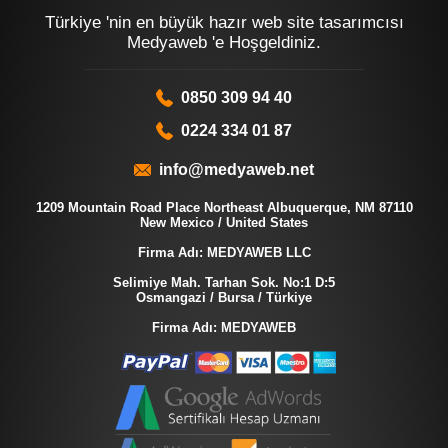
Türkiye 'nin en büyük hazır web site tasarımcısı
Medyaweb 'e Hoşgeldiniz.
0850 309 94 40
0224 334 01 87
info@medyaweb.net
1209 Mountain Road Place Northeast Albuquerque, NM 87110
New Mexico / United States
Firma Adı: MEDYAWEB LLC
Selimiye Mah. Tarhan Sok. No:1 D:5
Osmangazi / Bursa / Türkiye
Firma Adı: MEDYAWEB