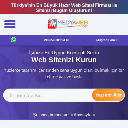
Türkiye'nin En Büyük Hazır Web Sitesi Firması İle
Sitenizi Bugün Oluşturun!
+90 850 309 94 40
Müşteri Paneli
İşinize En Uygun Konsepti Seçin
Web Sitenizi Kurun
Yüzlerce tasarım içerisinden sana uygun olanı bulmak için bir
kelime yaz ve başla.
Yazılım Ara
ytag
Şu anda buradasın! »
Anasayfa
»