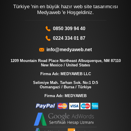
Türkiye 'nin en büyük hazır web site tasarımcısı
Medyaweb 'e Hoşgeldiniz.
0850 309 94 40
0224 334 01 87
info@medyaweb.net
1209 Mountain Road Place Northeast Albuquerque, NM 87110
New Mexico / United States
Firma Adı: MEDYAWEB LLC
Selimiye Mah. Tarhan Sok. No:1 D:5
Osmangazi / Bursa / Türkiye
Firma Adı: MEDYAWEB