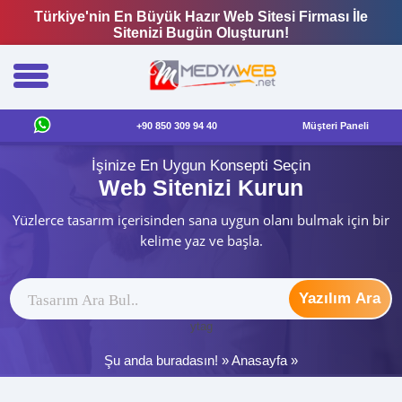
Türkiye'nin En Büyük Hazır Web Sitesi Firması İle
Sitenizi Bugün Oluşturun!
+90 850 309 94 40
Müşteri Paneli
İşinize En Uygun Konsepti Seçin
Web Sitenizi Kurun
Yüzlerce tasarım içerisinden sana uygun olanı bulmak için bir
kelime yaz ve başla.
Yazılım Ara
ytag
Şu anda buradasın! »
Anasayfa
»