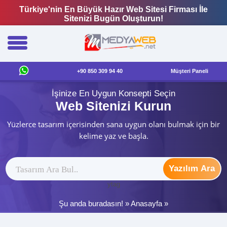
Türkiye'nin En Büyük Hazır Web Sitesi Firması İle
Sitenizi Bugün Oluşturun!
+90 850 309 94 40
Müşteri Paneli
İşinize En Uygun Konsepti Seçin
Web Sitenizi Kurun
Yüzlerce tasarım içerisinden sana uygun olanı bulmak için bir
kelime yaz ve başla.
Yazılım Ara
ytag
Şu anda buradasın! »
Anasayfa
»