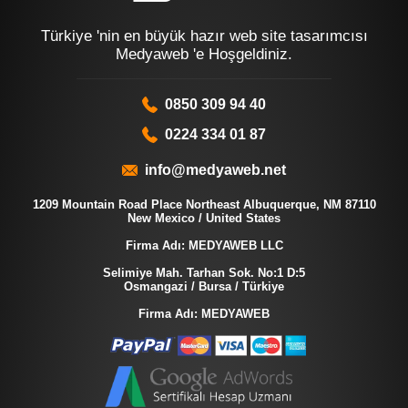
Türkiye 'nin en büyük hazır web site tasarımcısı
Medyaweb 'e Hoşgeldiniz.
0850 309 94 40
0224 334 01 87
info@medyaweb.net
1209 Mountain Road Place Northeast Albuquerque, NM 87110
New Mexico / United States
Firma Adı: MEDYAWEB LLC
Selimiye Mah. Tarhan Sok. No:1 D:5
Osmangazi / Bursa / Türkiye
Firma Adı: MEDYAWEB