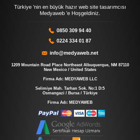
Türkiye 'nin en büyük hazır web site tasarımcısı
Medyaweb 'e Hoşgeldiniz.
0850 309 94 40
0224 334 01 87
info@medyaweb.net
1209 Mountain Road Place Northeast Albuquerque, NM 87110
New Mexico / United States
Firma Adı: MEDYAWEB LLC
Selimiye Mah. Tarhan Sok. No:1 D:5
Osmangazi / Bursa / Türkiye
Firma Adı: MEDYAWEB