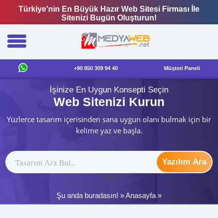
Türkiye'nin En Büyük Hazır Web Sitesi Firması İle
Sitenizi Bugün Oluşturun!
+90 850 309 94 40
Müşteri Paneli
İşinize En Uygun Konsepti Seçin
Web Sitenizi Kurun
Yüzlerce tasarım içerisinden sana uygun olanı bulmak için bir
kelime yaz ve başla.
Yazılım Ara
ytag
Şu anda buradasın! »
Anasayfa
»