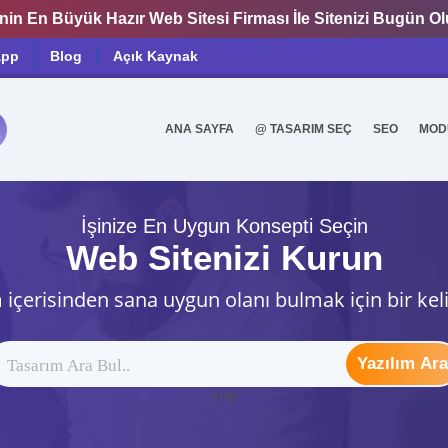
nin En Büyük Hazır Web Sitesi Firması İle Sitenizi Bugün O
app
Blog
Açık Kaynak
ANA SAYFA
@ TASARIM SEÇ
SEO
MOD
0
İşinize En Uygun Konsepti Seçin
Web Sitenizi Kurun
 içerisinden sana uygun olanı bulmak için bir kel
Yazılım Ara
ytag