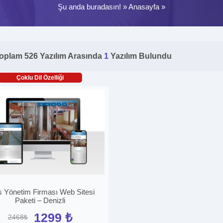
Şu anda buradasın! »
Anasayfa
»
oplam 526 Yazılım Arasında
1
Yazılım Bulundu
Çoklu Dil Özelliği
s Yönetim Firması Web Sitesi
Paketi – Denizli
1299 ₺
2468₺