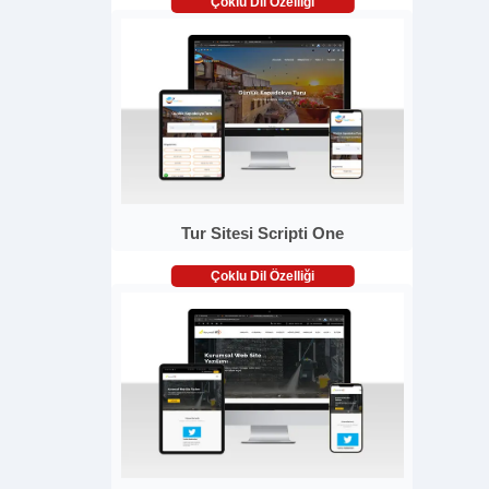
Çoklu Dil Özelliği
Tur Sitesi Scripti One
Çoklu Dil Özelliği