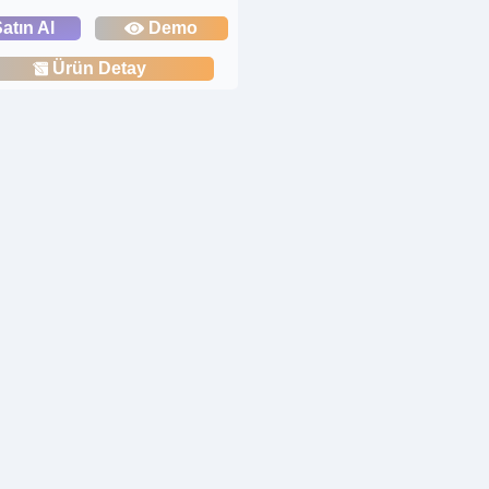
atın Al
Demo
Ürün Detay