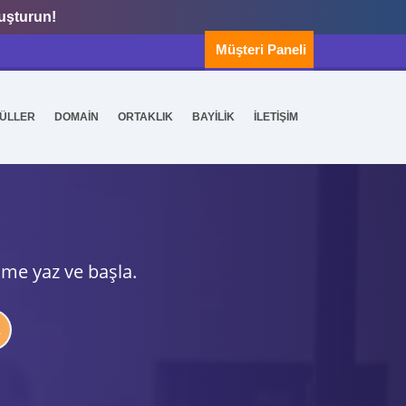
luşturun!
Müşteri Paneli
ÜLLER
DOMAİN
ORTAKLIK
BAYİLİK
İLETİŞİM
ime yaz ve başla.