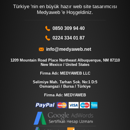
Türkiye 'nin en büyük hazır web site tasarımcısı
Medyaweb 'e Hoşgeldiniz.
0850 309 94 40
0224 334 01 87
info@medyaweb.net
1209 Mountain Road Place Northeast Albuquerque, NM 87110
New Mexico / United States
Firma Adı: MEDYAWEB LLC
Selimiye Mah. Tarhan Sok. No:1 D:5
Osmangazi / Bursa / Türkiye
Firma Adı: MEDYAWEB