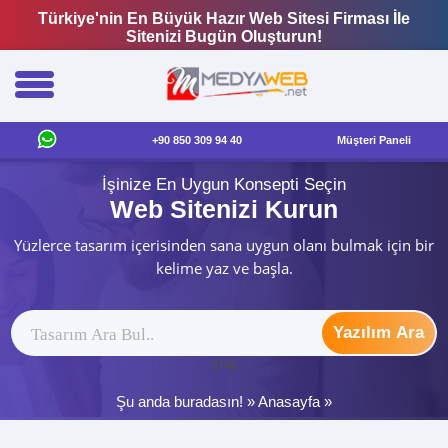
Türkiye'nin En Büyük Hazır Web Sitesi Firması İle
Sitenizi Bugün Oluşturun!
+90 850 309 94 40
Müşteri Paneli
İşinize En Uygun Konsepti Seçin
Web Sitenizi Kurun
Yüzlerce tasarım içerisinden sana uygun olanı bulmak için bir
kelime yaz ve başla.
Yazılım Ara
ytag
Şu anda buradasın! »
Anasayfa
»