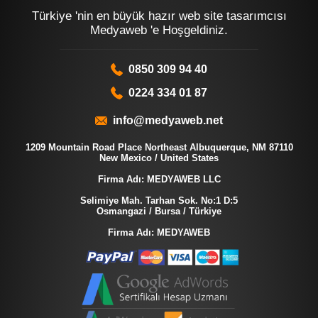
Türkiye 'nin en büyük hazır web site tasarımcısı
Medyaweb 'e Hoşgeldiniz.
0850 309 94 40
0224 334 01 87
info@medyaweb.net
1209 Mountain Road Place Northeast Albuquerque, NM 87110
New Mexico / United States
Firma Adı: MEDYAWEB LLC
Selimiye Mah. Tarhan Sok. No:1 D:5
Osmangazi / Bursa / Türkiye
Firma Adı: MEDYAWEB