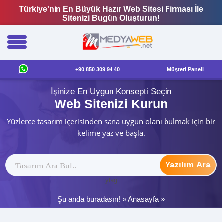
Türkiye'nin En Büyük Hazır Web Sitesi Firması İle
Sitenizi Bugün Oluşturun!
+90 850 309 94 40
Müşteri Paneli
İşinize En Uygun Konsepti Seçin
Web Sitenizi Kurun
Yüzlerce tasarım içerisinden sana uygun olanı bulmak için bir
kelime yaz ve başla.
Yazılım Ara
ytag
Şu anda buradasın! »
Anasayfa
»