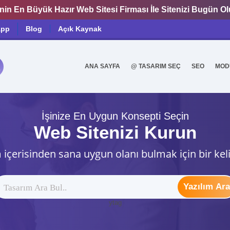
nin En Büyük Hazır Web Sitesi Firması İle Sitenizi Bugün O
app
Blog
Açık Kaynak
ANA SAYFA
@ TASARIM SEÇ
SEO
MOD
0
İşinize En Uygun Konsepti Seçin
Web Sitenizi Kurun
 içerisinden sana uygun olanı bulmak için bir kel
Yazılım Ara
ytag