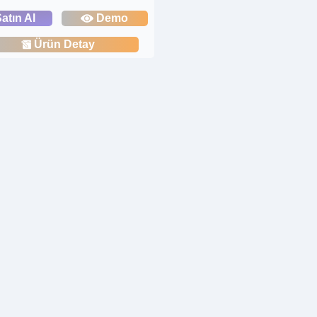
atın Al
Demo
Ürün Detay