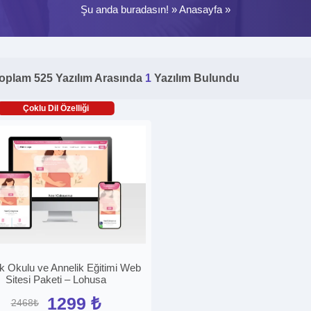
Şu anda buradasın! »
Anasayfa
»
oplam 525 Yazılım Arasında
1
Yazılım Bulundu
Çoklu Dil Özelliği
k Okulu ve Annelik Eğitimi Web
Sitesi Paketi – Lohusa
1299 ₺
2468₺