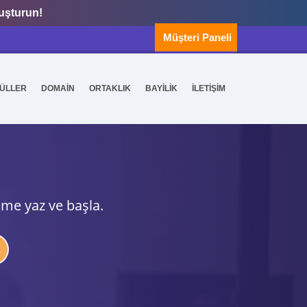
luşturun!
Müşteri Paneli
ÜLLER
DOMAİN
ORTAKLIK
BAYİLİK
İLETİŞİM
ime yaz ve başla.