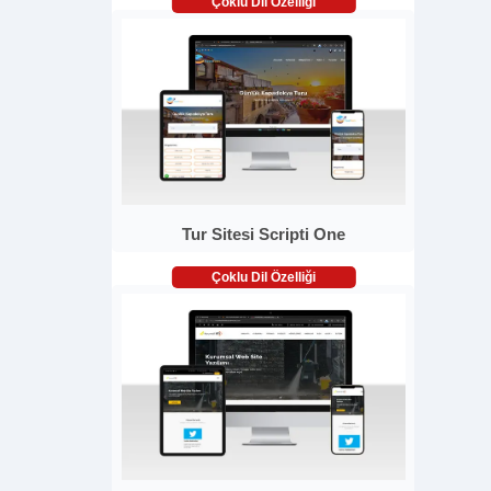
Çoklu Dil Özelliği
Tur Sitesi Scripti One
Çoklu Dil Özelliği