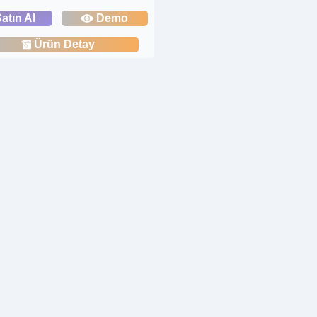
atın Al
Demo
Ürün Detay