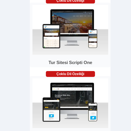
Çoklu Dil Özelliği
Tur Sitesi Scripti One
Çoklu Dil Özelliği