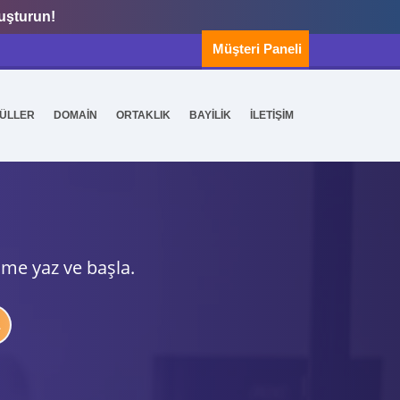
luşturun!
Müşteri Paneli
ÜLLER
DOMAİN
ORTAKLIK
BAYİLİK
İLETİŞİM
ime yaz ve başla.