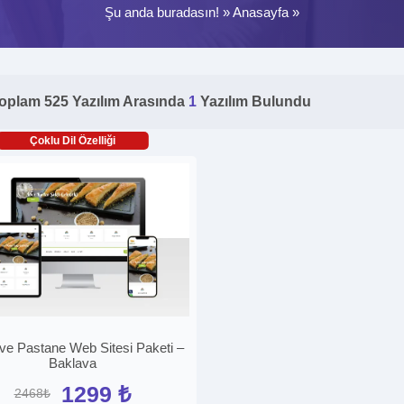
Şu anda buradasın! »
Anasayfa
»
oplam 525 Yazılım Arasında
1
Yazılım Bulundu
Çoklu Dil Özelliği
ı ve Pastane Web Sitesi Paketi –
Baklava
1299 ₺
2468₺