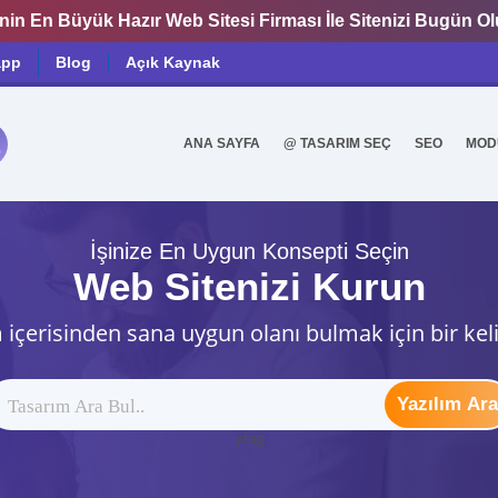
nin En Büyük Hazır Web Sitesi Firması İle Sitenizi Bugün O
app
Blog
Açık Kaynak
ANA SAYFA
@ TASARIM SEÇ
SEO
MOD
0
İşinize En Uygun Konsepti Seçin
Web Sitenizi Kurun
 içerisinden sana uygun olanı bulmak için bir kel
Yazılım Ara
ytag