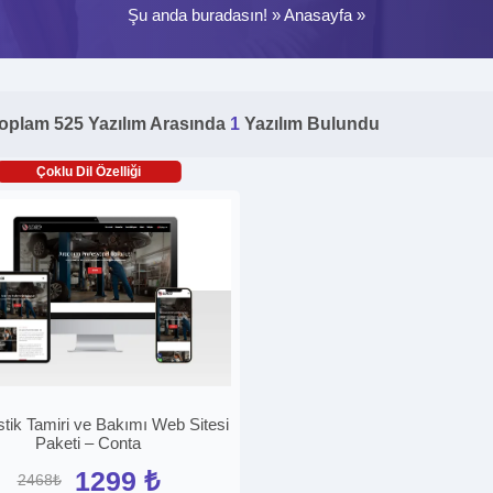
Şu anda buradasın! »
Anasayfa
»
oplam 525 Yazılım Arasında
1
Yazılım Bulundu
Çoklu Dil Özelliği
tik Tamiri ve Bakımı Web Sitesi
Paketi – Conta
1299 ₺
2468₺