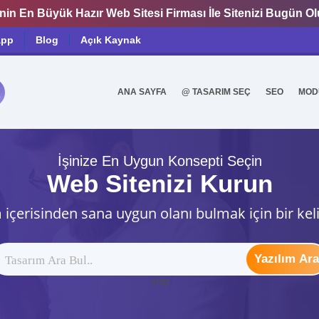
nin En Büyük Hazır Web Sitesi Firması İle Sitenizi Bugün O
app
Blog
Açık Kaynak
ANA SAYFA
@ TASARIM SEÇ
SEO
MOD
0
İşinize En Uygun Konsepti Seçin
Web Sitenizi Kurun
 içerisinden sana uygun olanı bulmak için bir kel
Yazılım Ara
ytag