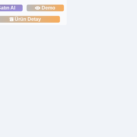
atın Al
Demo
Ürün Detay