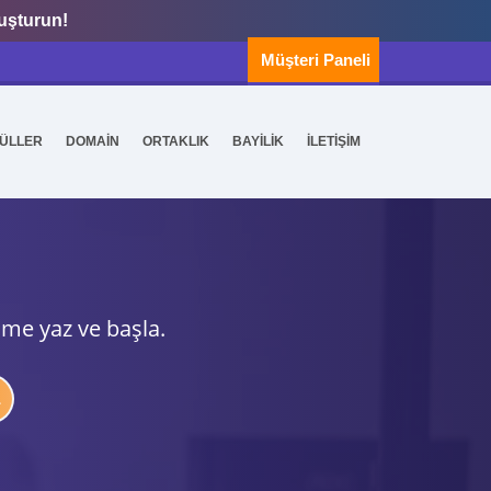
luşturun!
Müşteri Paneli
ÜLLER
DOMAİN
ORTAKLIK
BAYİLİK
İLETİŞİM
ime yaz ve başla.