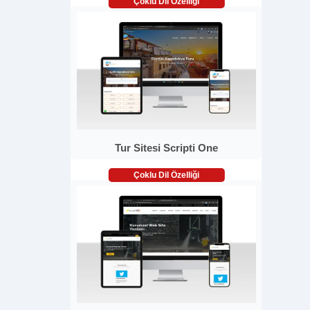
Çoklu Dil Özelliği
Tur Sitesi Scripti One
Çoklu Dil Özelliği