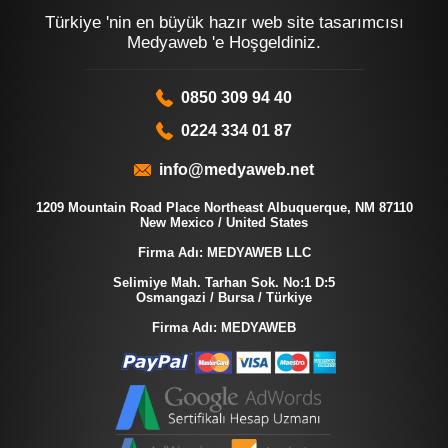
Türkiye 'nin en büyük hazır web site tasarımcısı
Medyaweb 'e Hoşgeldiniz.
0850 309 94 40
0224 334 01 87
info@medyaweb.net
1209 Mountain Road Place Northeast Albuquerque, NM 87110
New Mexico / United States
Firma Adı: MEDYAWEB LLC
Selimiye Mah. Tarhan Sok. No:1 D:5
Osmangazi / Bursa / Türkiye
Firma Adı: MEDYAWEB