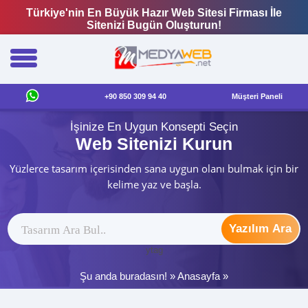
Türkiye'nin En Büyük Hazır Web Sitesi Firması İle
Sitenizi Bugün Oluşturun!
+90 850 309 94 40
Müşteri Paneli
İşinize En Uygun Konsepti Seçin
Web Sitenizi Kurun
Yüzlerce tasarım içerisinden sana uygun olanı bulmak için bir
kelime yaz ve başla.
Yazılım Ara
ytag
Şu anda buradasın! »
Anasayfa
»