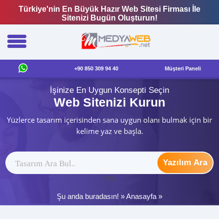
Türkiye'nin En Büyük Hazır Web Sitesi Firması İle
Sitenizi Bugün Oluşturun!
+90 850 309 94 40
Müşteri Paneli
İşinize En Uygun Konsepti Seçin
Web Sitenizi Kurun
Yüzlerce tasarım içerisinden sana uygun olanı bulmak için bir
kelime yaz ve başla.
Yazılım Ara
ytag
Şu anda buradasın! »
Anasayfa
»