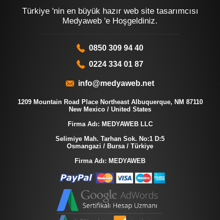
Türkiye 'nin en büyük hazır web site tasarımcısı
Medyaweb 'e Hoşgeldiniz.
0850 309 94 40
0224 334 01 87
info@medyaweb.net
1209 Mountain Road Place Northeast Albuquerque, NM 87110
New Mexico / United States
Firma Adı: MEDYAWEB LLC
Selimiye Mah. Tarhan Sok. No:1 D:5
Osmangazi / Bursa / Türkiye
Firma Adı: MEDYAWEB