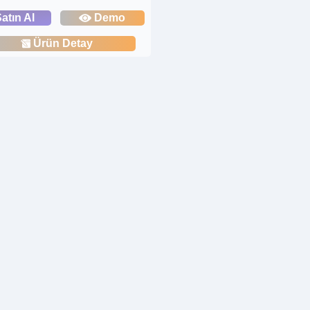
atın Al
Demo
Ürün Detay