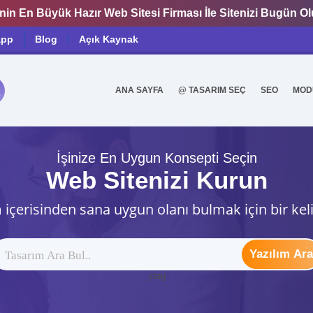
nin En Büyük Hazır Web Sitesi Firması İle Sitenizi Bugün O
app
Blog
Açık Kaynak
ANA SAYFA
@ TASARIM SEÇ
SEO
MOD
0
İşinize En Uygun Konsepti Seçin
Web Sitenizi Kurun
 içerisinden sana uygun olanı bulmak için bir kel
Yazılım Ara
ytag