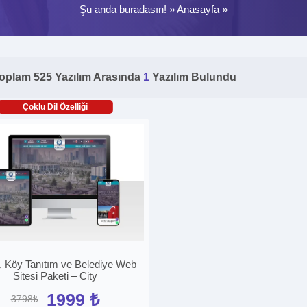
Şu anda buradasın! »
Anasayfa
»
oplam 525 Yazılım Arasında
1
Yazılım Bulundu
Çoklu Dil Özelliği
 , Köy Tanıtım ve Belediye Web
Sitesi Paketi – City
1999 ₺
3798₺