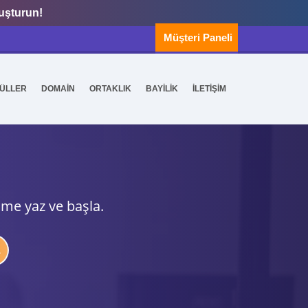
luşturun!
Müşteri Paneli
ÜLLER
DOMAİN
ORTAKLIK
BAYİLİK
İLETİŞİM
ime yaz ve başla.