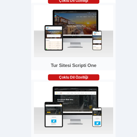
Çoklu Dil Özelliği
Tur Sitesi Scripti One
Çoklu Dil Özelliği