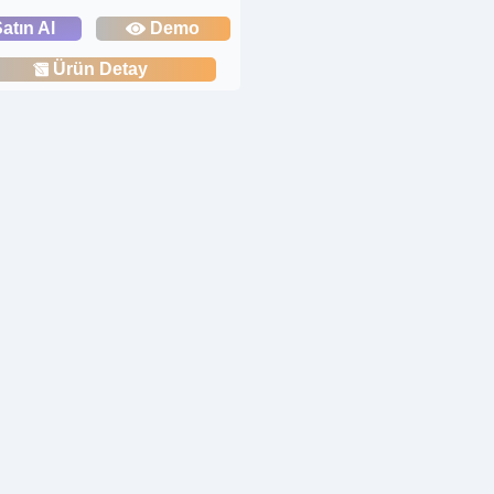
atın Al
Demo
Ürün Detay