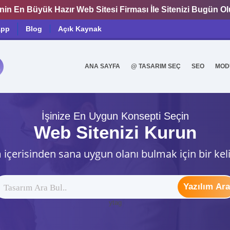
nin En Büyük Hazır Web Sitesi Firması İle Sitenizi Bugün O
app
Blog
Açık Kaynak
ANA SAYFA
@ TASARIM SEÇ
SEO
MOD
0
İşinize En Uygun Konsepti Seçin
Web Sitenizi Kurun
 içerisinden sana uygun olanı bulmak için bir kel
Yazılım Ara
ytag