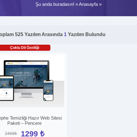
Şu anda buradasın! »
Anasayfa
»
oplam 525 Yazılım Arasında
1
Yazılım Bulundu
Çoklu Dil Özelliği
phe Temizliği Hazır Web Sitesi
Paketi – Pencere
1299 ₺
2468₺