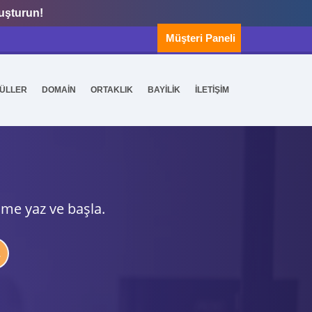
luşturun!
Müşteri Paneli
ÜLLER
DOMAİN
ORTAKLIK
BAYİLİK
İLETİŞİM
ime yaz ve başla.