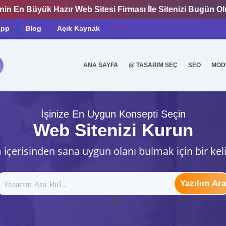
nin En Büyük Hazır Web Sitesi Firması İle Sitenizi Bugün O
app
Blog
Açık Kaynak
ANA SAYFA
@ TASARIM SEÇ
SEO
MOD
0
İşinize En Uygun Konsepti Seçin
Web Sitenizi Kurun
 içerisinden sana uygun olanı bulmak için bir kel
Yazılım Ara
ytag