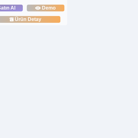
atın Al
Demo
Ürün Detay