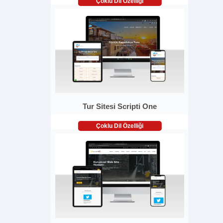
Çoklu Dil Özelliği
Tur Sitesi Scripti One
Çoklu Dil Özelliği