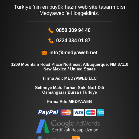
Türkiye 'nin en büyük hazır web site tasarımcısı
Medyaweb 'e Hoşgeldiniz.
0850 309 94 40
0224 334 01 87
info@medyaweb.net
1209 Mountain Road Place Northeast Albuquerque, NM 87110
New Mexico / United States
Firma Adı: MEDYAWEB LLC
Selimiye Mah. Tarhan Sok. No:1 D:5
Osmangazi / Bursa / Türkiye
Firma Adı: MEDYAWEB