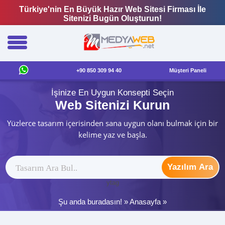
Türkiye'nin En Büyük Hazır Web Sitesi Firması İle
Sitenizi Bugün Oluşturun!
+90 850 309 94 40
Müşteri Paneli
İşinize En Uygun Konsepti Seçin
Web Sitenizi Kurun
Yüzlerce tasarım içerisinden sana uygun olanı bulmak için bir
kelime yaz ve başla.
Yazılım Ara
ytag
Şu anda buradasın! »
Anasayfa
»