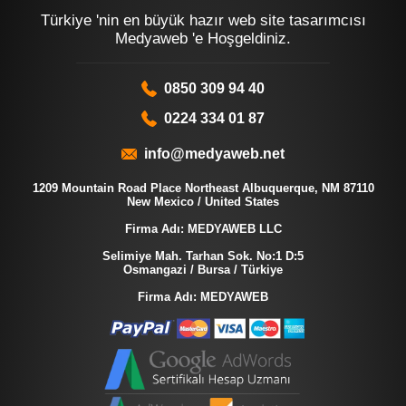
Türkiye 'nin en büyük hazır web site tasarımcısı
Medyaweb 'e Hoşgeldiniz.
0850 309 94 40
0224 334 01 87
info@medyaweb.net
1209 Mountain Road Place Northeast Albuquerque, NM 87110
New Mexico / United States
Firma Adı: MEDYAWEB LLC
Selimiye Mah. Tarhan Sok. No:1 D:5
Osmangazi / Bursa / Türkiye
Firma Adı: MEDYAWEB