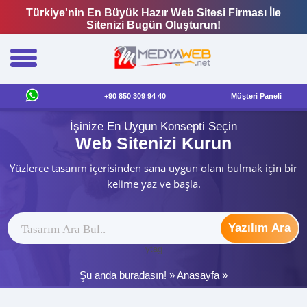
Türkiye'nin En Büyük Hazır Web Sitesi Firması İle
Sitenizi Bugün Oluşturun!
+90 850 309 94 40
Müşteri Paneli
İşinize En Uygun Konsepti Seçin
Web Sitenizi Kurun
Yüzlerce tasarım içerisinden sana uygun olanı bulmak için bir
kelime yaz ve başla.
Yazılım Ara
ytag
Şu anda buradasın! »
Anasayfa
»