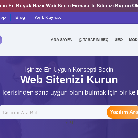
nin En Büyük Hazır Web Sitesi Firması İle Sitenizi Bugün O
app
Blog
Açık Kaynak
ANA SAYFA
@ TASARIM SEÇ
SEO
MOD
0
İşinize En Uygun Konsepti Seçin
Web Sitenizi Kurun
 içerisinden sana uygun olanı bulmak için bir kel
Yazılım Ara
ytag