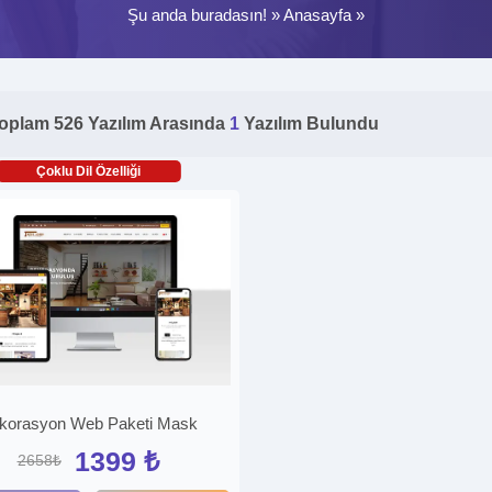
Şu anda buradasın! »
Anasayfa
»
oplam 526 Yazılım Arasında
1
Yazılım Bulundu
Çoklu Dil Özelliği
korasyon Web Paketi Mask
1399 ₺
2658₺