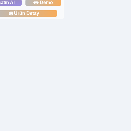
atın Al
Demo
Ürün Detay