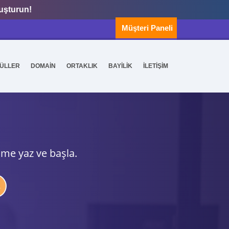
luşturun!
Müşteri Paneli
ÜLLER
DOMAİN
ORTAKLIK
BAYİLİK
İLETİŞİM
ime yaz ve başla.