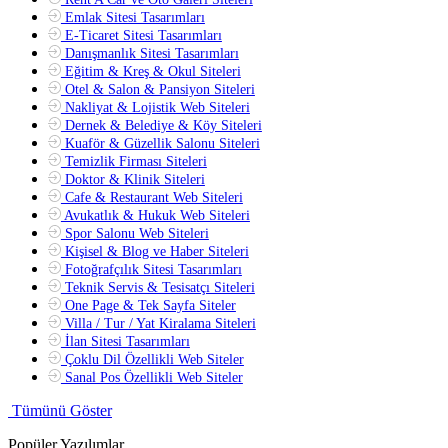
Emlak Sitesi Tasarımları
E-Ticaret Sitesi Tasarımları
Danışmanlık Sitesi Tasarımları
Eğitim & Kreş & Okul Siteleri
Otel & Salon & Pansiyon Siteleri
Nakliyat & Lojistik Web Siteleri
Dernek & Belediye & Köy Siteleri
Kuaför & Güzellik Salonu Siteleri
Temizlik Firması Siteleri
Doktor & Klinik Siteleri
Cafe & Restaurant Web Siteleri
Avukatlık & Hukuk Web Siteleri
Spor Salonu Web Siteleri
Kişisel & Blog ve Haber Siteleri
Fotoğrafçılık Sitesi Tasarımları
Teknik Servis & Tesisatçı Siteleri
One Page & Tek Sayfa Siteler
Villa / Tur / Yat Kiralama Siteleri
İlan Sitesi Tasarımları
Çoklu Dil Özellikli Web Siteler
Sanal Pos Özellikli Web Siteler
Tümünü Göster
Popüler Yazılımlar