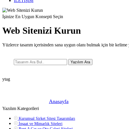
İLETİŞİM
İşinize En Uygun Konsepti Seçin
Web Sitenizi Kurun
Yüzlerce tasarım içerisinden sana uygun olanı bulmak için bir kelime 
Yazılım Ara
ytag
Şu anda buradasın! »
Anasayfa
»
Yazılım Kategorileri
Kurumsal Şirket Sitesi Tasarımları
İnşaat ve Mimarlık Siteleri
Rent A Car ve Oto Galeri Siteleri