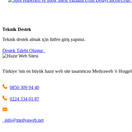
Ürün 
Teknik Destek
Teknik destek almak için lütfen giriş yapınız.
Destek Talebi Oluştur
Türkiye 'nin en büyük hazır web site tasarımcısı Medyaweb 'e Hoşgel
0850 309 94 40
0224 334 01 87
info@medyaweb.net
1209 Mountain Road Place Northeast Albuquerque, NM 87110