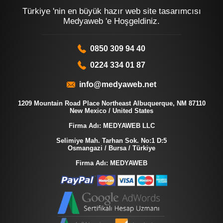
Türkiye 'nin en büyük hazır web site tasarımcısı
Medyaweb 'e Hoşgeldiniz.
0850 309 94 40
0224 334 01 87
info@medyaweb.net
1209 Mountain Road Place Northeast Albuquerque, NM 87110
New Mexico / United States
Firma Adı: MEDYAWEB LLC
Selimiye Mah. Tarhan Sok. No:1 D:5
Osmangazi / Bursa / Türkiye
Firma Adı: MEDYAWEB