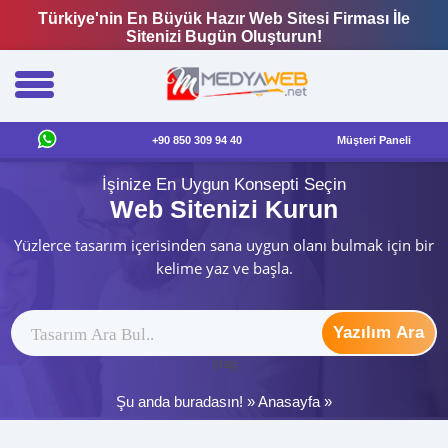
Türkiye'nin En Büyük Hazır Web Sitesi Firması İle
Sitenizi Bugün Oluşturun!
+90 850 309 94 40
Müşteri Paneli
İşinize En Uygun Konsepti Seçin
Web Sitenizi Kurun
Yüzlerce tasarım içerisinden sana uygun olanı bulmak için bir
kelime yaz ve başla.
Yazılım Ara
ytag
Şu anda buradasın! »
Anasayfa
»