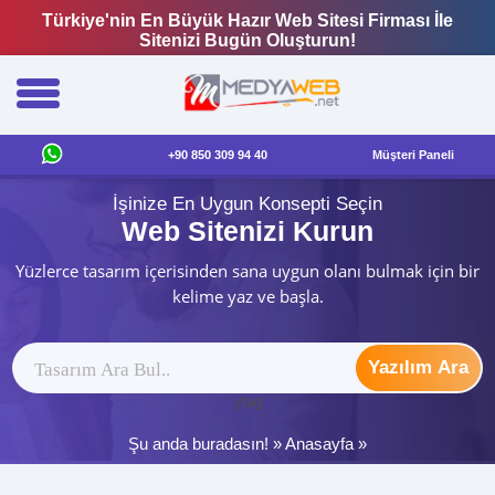
Türkiye'nin En Büyük Hazır Web Sitesi Firması İle
Sitenizi Bugün Oluşturun!
+90 850 309 94 40
Müşteri Paneli
İşinize En Uygun Konsepti Seçin
Web Sitenizi Kurun
Yüzlerce tasarım içerisinden sana uygun olanı bulmak için bir
kelime yaz ve başla.
Yazılım Ara
ytag
Şu anda buradasın! »
Anasayfa
»