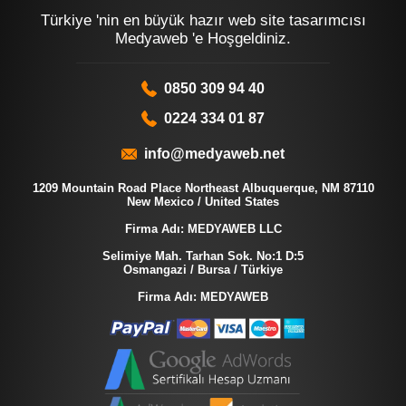
Türkiye 'nin en büyük hazır web site tasarımcısı
Medyaweb 'e Hoşgeldiniz.
0850 309 94 40
0224 334 01 87
info@medyaweb.net
1209 Mountain Road Place Northeast Albuquerque, NM 87110
New Mexico / United States
Firma Adı: MEDYAWEB LLC
Selimiye Mah. Tarhan Sok. No:1 D:5
Osmangazi / Bursa / Türkiye
Firma Adı: MEDYAWEB