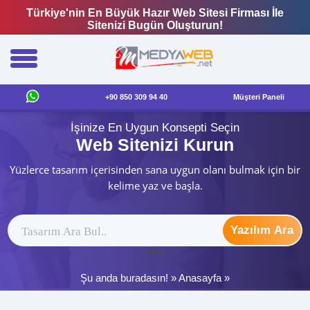
Türkiye'nin En Büyük Hazır Web Sitesi Firması İle
Sitenizi Bugün Oluşturun!
+90 850 309 94 40
Müşteri Paneli
İşinize En Uygun Konsepti Seçin
Web Sitenizi Kurun
Yüzlerce tasarım içerisinden sana uygun olanı bulmak için bir
kelime yaz ve başla.
Yazılım Ara
ytag
Şu anda buradasın! »
Anasayfa
»