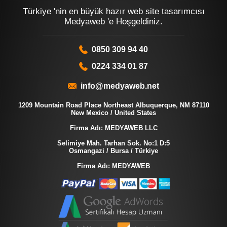
Türkiye 'nin en büyük hazır web site tasarımcısı
Medyaweb 'e Hoşgeldiniz.
0850 309 94 40
0224 334 01 87
info@medyaweb.net
1209 Mountain Road Place Northeast Albuquerque, NM 87110
New Mexico / United States
Firma Adı: MEDYAWEB LLC
Selimiye Mah. Tarhan Sok. No:1 D:5
Osmangazi / Bursa / Türkiye
Firma Adı: MEDYAWEB