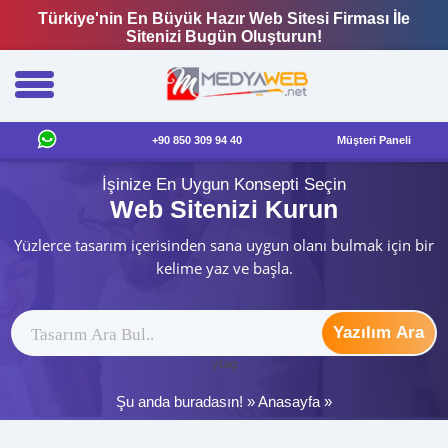
Türkiye'nin En Büyük Hazır Web Sitesi Firması İle
Sitenizi Bugün Oluşturun!
+90 850 309 94 40
Müşteri Paneli
İşinize En Uygun Konsepti Seçin
Web Sitenizi Kurun
Yüzlerce tasarım içerisinden sana uygun olanı bulmak için bir
kelime yaz ve başla.
Yazılım Ara
ytag
Şu anda buradasın! »
Anasayfa
»