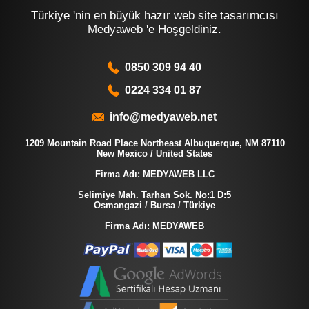
Türkiye 'nin en büyük hazır web site tasarımcısı
Medyaweb 'e Hoşgeldiniz.
0850 309 94 40
0224 334 01 87
info@medyaweb.net
1209 Mountain Road Place Northeast Albuquerque, NM 87110
New Mexico / United States
Firma Adı: MEDYAWEB LLC
Selimiye Mah. Tarhan Sok. No:1 D:5
Osmangazi / Bursa / Türkiye
Firma Adı: MEDYAWEB