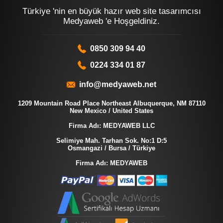
Türkiye 'nin en büyük hazır web site tasarımcısı
Medyaweb 'e Hoşgeldiniz.
0850 309 94 40
0224 334 01 87
info@medyaweb.net
1209 Mountain Road Place Northeast Albuquerque, NM 87110
New Mexico / United States
Firma Adı: MEDYAWEB LLC
Selimiye Mah. Tarhan Sok. No:1 D:5
Osmangazi / Bursa / Türkiye
Firma Adı: MEDYAWEB