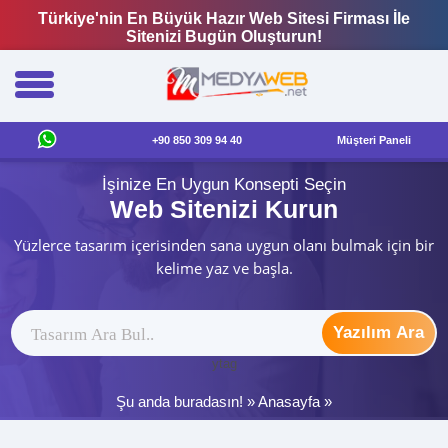
Türkiye'nin En Büyük Hazır Web Sitesi Firması İle
Sitenizi Bugün Oluşturun!
+90 850 309 94 40
Müşteri Paneli
İşinize En Uygun Konsepti Seçin
Web Sitenizi Kurun
Yüzlerce tasarım içerisinden sana uygun olanı bulmak için bir
kelime yaz ve başla.
Yazılım Ara
ytag
Şu anda buradasın! »
Anasayfa
»