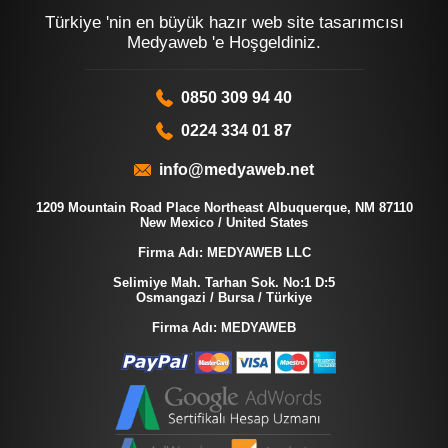
Türkiye 'nin en büyük hazır web site tasarımcısı
Medyaweb 'e Hoşgeldiniz.
0850 309 94 40
0224 334 01 87
info@medyaweb.net
1209 Mountain Road Place Northeast Albuquerque, NM 87110
New Mexico / United States
Firma Adı: MEDYAWEB LLC
Selimiye Mah. Tarhan Sok. No:1 D:5
Osmangazi / Bursa / Türkiye
Firma Adı: MEDYAWEB