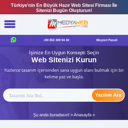
Türkiye'nin En Büyük Hazır Web Sitesi Firması İle
Sitenizi Bugün Oluşturun!
+90 850 309 94 40
Müşteri Paneli
İşinize En Uygun Konsepti Seçin
Web Sitenizi Kurun
Yüzlerce tasarım içerisinden sana uygun olanı bulmak için bir
kelime yaz ve başla.
Yazılım Ara
ytag
Şu anda buradasın! »
Anasayfa
»