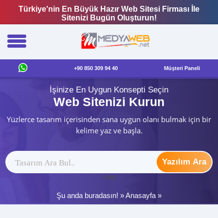
Türkiye'nin En Büyük Hazır Web Sitesi Firması İle
Sitenizi Bugün Oluşturun!
+90 850 309 94 40
Müşteri Paneli
İşinize En Uygun Konsepti Seçin
Web Sitenizi Kurun
Yüzlerce tasarım içerisinden sana uygun olanı bulmak için bir
kelime yaz ve başla.
Yazılım Ara
ytag
Şu anda buradasın! »
Anasayfa
»