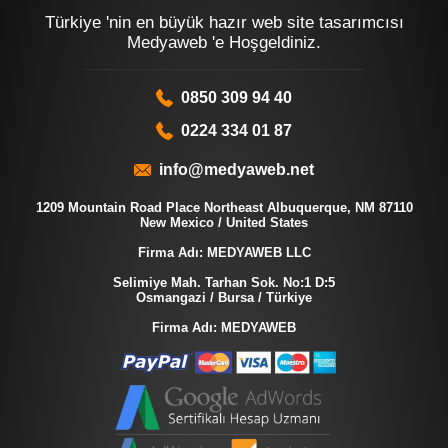
Türkiye 'nin en büyük hazır web site tasarımcısı
Medyaweb 'e Hoşgeldiniz.
0850 309 94 40
0224 334 01 87
info@medyaweb.net
1209 Mountain Road Place Northeast Albuquerque, NM 87110
New Mexico / United States
Firma Adı: MEDYAWEB LLC
Selimiye Mah. Tarhan Sok. No:1 D:5
Osmangazi / Bursa / Türkiye
Firma Adı: MEDYAWEB