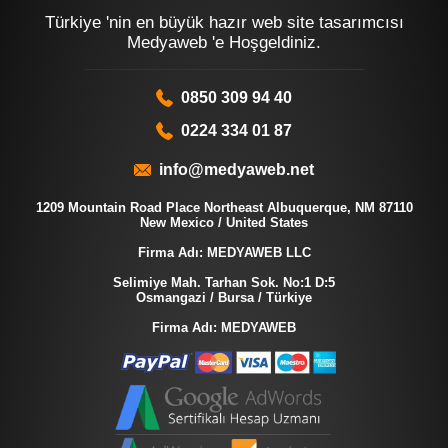
Türkiye 'nin en büyük hazır web site tasarımcısı
Medyaweb 'e Hoşgeldiniz.
0850 309 94 40
0224 334 01 87
info@medyaweb.net
1209 Mountain Road Place Northeast Albuquerque, NM 87110
New Mexico / United States
Firma Adı: MEDYAWEB LLC
Selimiye Mah. Tarhan Sok. No:1 D:5
Osmangazi / Bursa / Türkiye
Firma Adı: MEDYAWEB