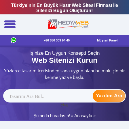
Türkiye'nin En Büyük Hazır Web Sitesi Firması İle
Sitenizi Bugün Oluşturun!
+90 850 309 94 40
Müşteri Paneli
İşinize En Uygun Konsepti Seçin
Web Sitenizi Kurun
Yüzlerce tasarım içerisinden sana uygun olanı bulmak için bir
kelime yaz ve başla.
Yazılım Ara
ytag
Şu anda buradasın! »
Anasayfa
»