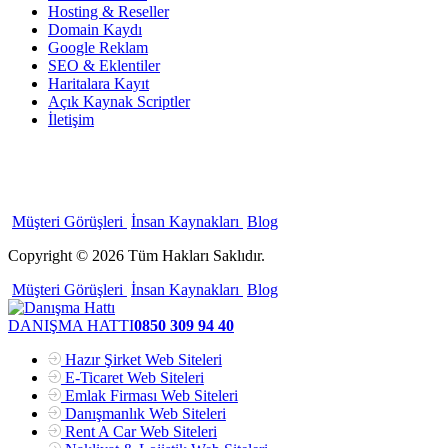
Hosting & Reseller
Domain Kaydı
Google Reklam
SEO & Eklentiler
Haritalara Kayıt
Açık Kaynak Scriptler
İletişim
Müşteri Görüşleri
İnsan Kaynakları
Blog
Copyright © 2026 Tüm Hakları Saklıdır.
Müşteri Görüşleri
İnsan Kaynakları
Blog
DANIŞMA HATTI
0850 309 94 40
Hazır Şirket Web Siteleri
E-Ticaret Web Siteleri
Emlak Firması Web Siteleri
Danışmanlık Web Siteleri
Rent A Car Web Siteleri