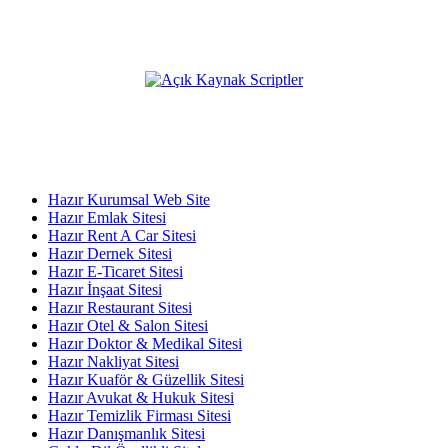
eklenmektedir.
Açık Kaynak Platformumuz;
KATEGORİLER
Hazır Kurumsal Web Site
Hazır Emlak Sitesi
Hazır Rent A Car Sitesi
Hazır Dernek Sitesi
Hazır E-Ticaret Sitesi
Hazır İnşaat Sitesi
Hazır Restaurant Sitesi
Hazır Otel & Salon Sitesi
Hazır Doktor & Medikal Sitesi
Hazır Nakliyat Sitesi
Hazır Kuaför & Güzellik Sitesi
Hazır Avukat & Hukuk Sitesi
Hazır Temizlik Firması Sitesi
Hazır Danışmanlık Sitesi