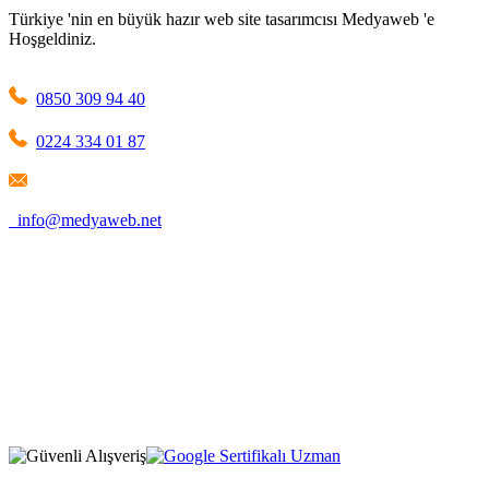
Türkiye 'nin en büyük hazır web site tasarımcısı Medyaweb 'e
Hoşgeldiniz.
0850 309 94 40
0224 334 01 87
info@medyaweb.net
1209 Mountain Road Place Northeast Albuquerque, NM 87110
New Mexico / United States
Firma Adı: MEDYAWEB LLC
Selimiye Mah. Tarhan Sok. No:1 D:5
Osmangazi / Bursa / Türkiye
Firma Adı: MEDYAWEB
* Fiyatlarımıza %20 KDV dahil değildir, sipariş esnasında