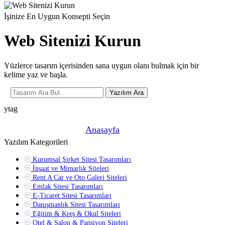
İşinize En Uygun Konsepti Seçin
Web Sitenizi Kurun
Yüzlerce tasarım içerisinden sana uygun olanı bulmak için bir
kelime yaz ve başla.
Yazılım Ara
ytag
Şu anda buradasın! »
Anasayfa
»
Yazılım Kategorileri
Kurumsal Şirket Sitesi Tasarımları
İnşaat ve Mimarlık Siteleri
Rent A Car ve Oto Galeri Siteleri
Emlak Sitesi Tasarımları
E-Ticaret Sitesi Tasarımları
Danışmanlık Sitesi Tasarımları
Eğitim & Kreş & Okul Siteleri
Otel & Salon & Pansiyon Siteleri