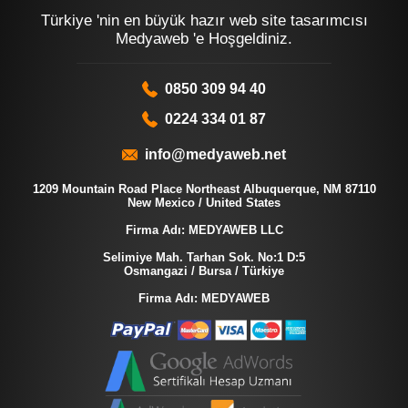
Türkiye 'nin en büyük hazır web site tasarımcısı
Medyaweb 'e Hoşgeldiniz.
0850 309 94 40
0224 334 01 87
info@medyaweb.net
1209 Mountain Road Place Northeast Albuquerque, NM 87110
New Mexico / United States
Firma Adı: MEDYAWEB LLC
Selimiye Mah. Tarhan Sok. No:1 D:5
Osmangazi / Bursa / Türkiye
Firma Adı: MEDYAWEB