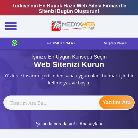
Türkiye'nin En Büyük Hazır Web Sitesi Firması İle
Sitenizi Bugün Oluşturun!
+90 850 309 94 40
Müşteri Paneli
İşinize En Uygun Konsepti Seçin
Web Sitenizi Kurun
Yüzlerce tasarım içerisinden sana uygun olanı bulmak için bir
kelime yaz ve başla.
Yazılım Ara
ytag
Şu anda buradasın! »
Anasayfa
»