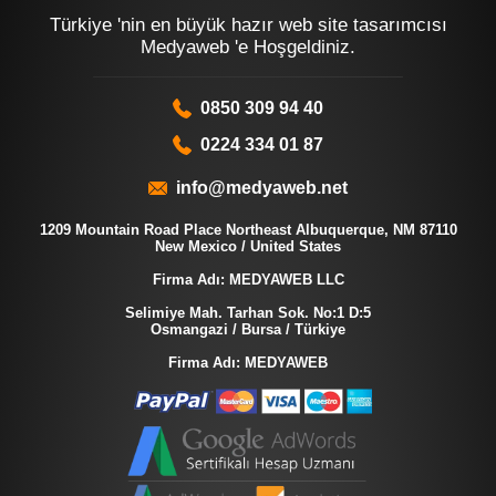
Türkiye 'nin en büyük hazır web site tasarımcısı
Medyaweb 'e Hoşgeldiniz.
0850 309 94 40
0224 334 01 87
info@medyaweb.net
1209 Mountain Road Place Northeast Albuquerque, NM 87110
New Mexico / United States
Firma Adı: MEDYAWEB LLC
Selimiye Mah. Tarhan Sok. No:1 D:5
Osmangazi / Bursa / Türkiye
Firma Adı: MEDYAWEB