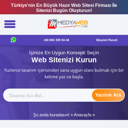
Türkiye'nin En Büyük Hazır Web Sitesi Firması İle
Sitenizi Bugün Oluşturun!
+90 850 309 94 40
Müşteri Paneli
İşinize En Uygun Konsepti Seçin
Web Sitenizi Kurun
Yüzlerce tasarım içerisinden sana uygun olanı bulmak için bir
kelime yaz ve başla.
Yazılım Ara
ytag
Şu anda buradasın! »
Anasayfa
»