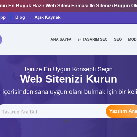
nin En Büyük Hazır Web Sitesi Firması İle Sitenizi Bugün O
app
Blog
Açık Kaynak
ANA SAYFA
@ TASARIM SEÇ
SEO
MOD
0
İşinize En Uygun Konsepti Seçin
Web Sitenizi Kurun
 içerisinden sana uygun olanı bulmak için bir kel
Yazılım Ara
ytag