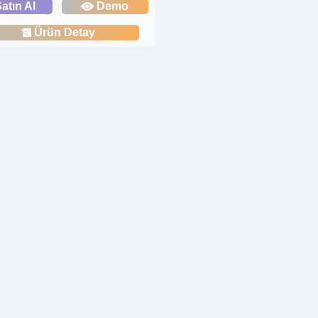
atın Al
Demo
Ürün Detay