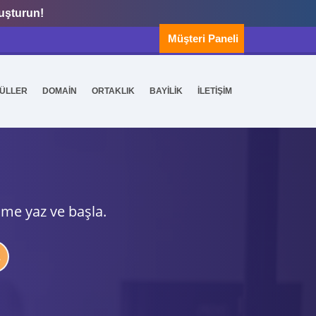
luşturun!
Müşteri Paneli
ÜLLER
DOMAİN
ORTAKLIK
BAYİLİK
İLETİŞİM
ime yaz ve başla.