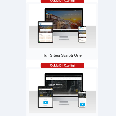
Çoklu Dil Özelliği
Tur Sitesi Scripti One
Çoklu Dil Özelliği