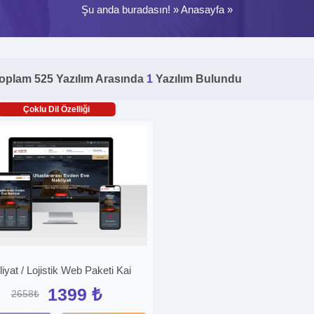
Şu anda buradasın! »
Anasayfa
»
oplam 525 Yazılım Arasında
1
Yazılım Bulundu
Çoklu Dil Özelliği
iyat / Lojistik Web Paketi Kai
1399 ₺
2658₺