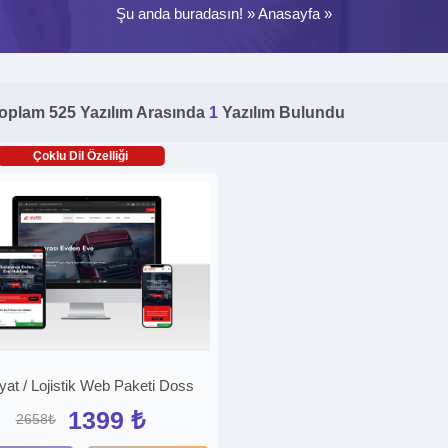
Şu anda buradasın! »
Anasayfa
»
oplam 525 Yazılım Arasında
1
Yazılım Bulundu
Çoklu Dil Özelliği
yat / Lojistik Web Paketi Doss
1399 ₺
2658₺