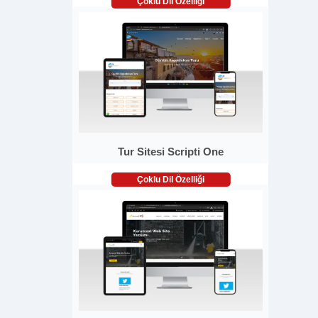
Çoklu Dil Özelliği
Tur Sitesi Scripti One
Çoklu Dil Özelliği