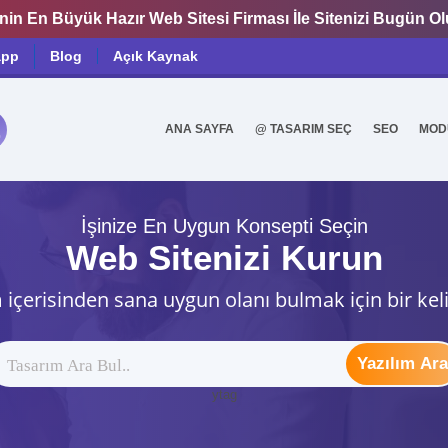
nin En Büyük Hazır Web Sitesi Firması İle Sitenizi Bugün O
app
Blog
Açık Kaynak
ANA SAYFA
@ TASARIM SEÇ
SEO
MOD
0
İşinize En Uygun Konsepti Seçin
Web Sitenizi Kurun
 içerisinden sana uygun olanı bulmak için bir kel
Yazılım Ara
ytag