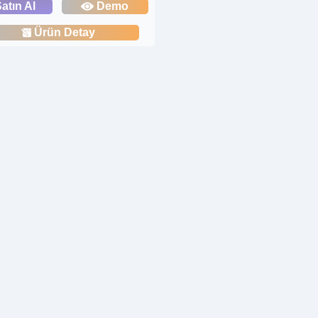
atın Al
Demo
Ürün Detay