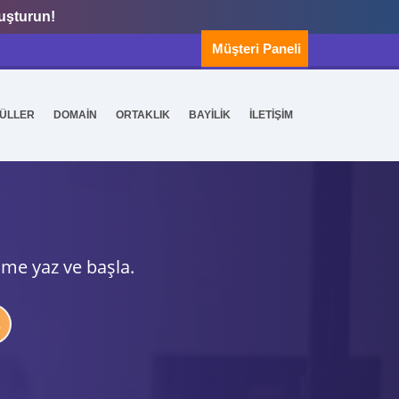
luşturun!
Müşteri Paneli
ÜLLER
DOMAİN
ORTAKLIK
BAYİLİK
İLETİŞİM
ime yaz ve başla.