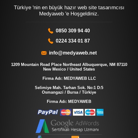
Türkiye 'nin en büyük hazır web site tasarımcısı
Medyaweb 'e Hoşgeldiniz.
0850 309 94 40
0224 334 01 87
info@medyaweb.net
1209 Mountain Road Place Northeast Albuquerque, NM 87110
New Mexico / United States
Firma Adı: MEDYAWEB LLC
Selimiye Mah. Tarhan Sok. No:1 D:5
Osmangazi / Bursa / Türkiye
Firma Adı: MEDYAWEB