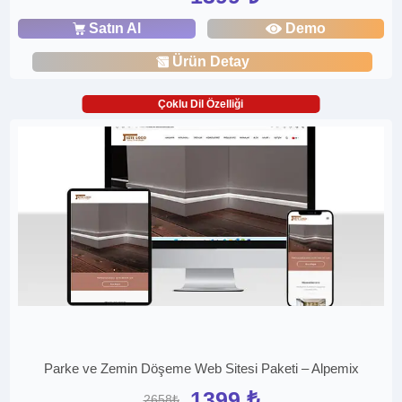
Satın Al
Demo
Ürün Detay
Çoklu Dil Özelliği
Parke ve Zemin Döşeme Web Sitesi Paketi – Alpemix
1399 ₺
2658₺