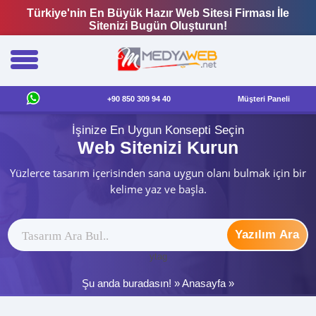
Türkiye'nin En Büyük Hazır Web Sitesi Firması İle
Sitenizi Bugün Oluşturun!
+90 850 309 94 40
Müşteri Paneli
İşinize En Uygun Konsepti Seçin
Web Sitenizi Kurun
Yüzlerce tasarım içerisinden sana uygun olanı bulmak için bir
kelime yaz ve başla.
Yazılım Ara
ytag
Şu anda buradasın! »
Anasayfa
»