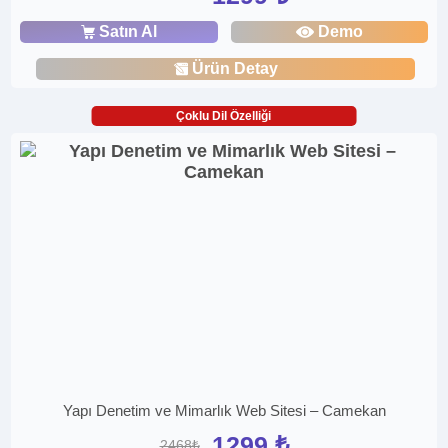
Satın Al
Demo
Ürün Detay
Çoklu Dil Özelliği
Yapı Denetim ve Mimarlık Web Sitesi – Camekan
1299 ₺
2468₺