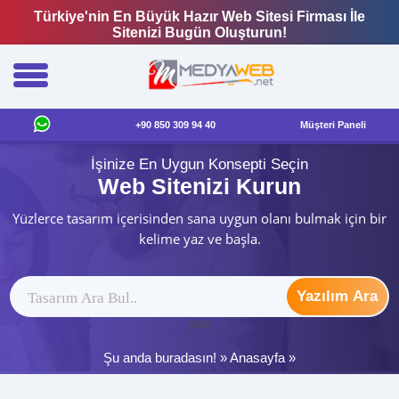
Türkiye'nin En Büyük Hazır Web Sitesi Firması İle
Sitenizi Bugün Oluşturun!
+90 850 309 94 40
Müşteri Paneli
İşinize En Uygun Konsepti Seçin
Web Sitenizi Kurun
Yüzlerce tasarım içerisinden sana uygun olanı bulmak için bir
kelime yaz ve başla.
Yazılım Ara
ytag
Şu anda buradasın! »
Anasayfa
»