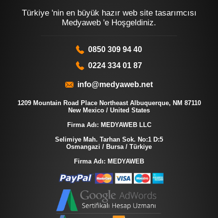
Türkiye 'nin en büyük hazır web site tasarımcısı
Medyaweb 'e Hoşgeldiniz.
0850 309 94 40
0224 334 01 87
info@medyaweb.net
1209 Mountain Road Place Northeast Albuquerque, NM 87110
New Mexico / United States
Firma Adı: MEDYAWEB LLC
Selimiye Mah. Tarhan Sok. No:1 D:5
Osmangazi / Bursa / Türkiye
Firma Adı: MEDYAWEB