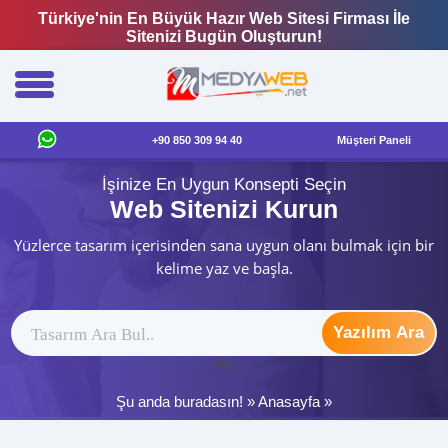
Türkiye'nin En Büyük Hazır Web Sitesi Firması İle
Sitenizi Bugün Oluşturun!
+90 850 309 94 40
Müşteri Paneli
İşinize En Uygun Konsepti Seçin
Web Sitenizi Kurun
Yüzlerce tasarım içerisinden sana uygun olanı bulmak için bir
kelime yaz ve başla.
Yazılım Ara
ytag
Şu anda buradasın! »
Anasayfa
»