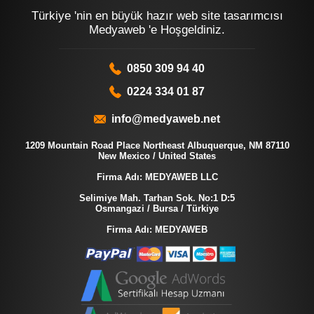
Türkiye 'nin en büyük hazır web site tasarımcısı
Medyaweb 'e Hoşgeldiniz.
0850 309 94 40
0224 334 01 87
info@medyaweb.net
1209 Mountain Road Place Northeast Albuquerque, NM 87110
New Mexico / United States
Firma Adı: MEDYAWEB LLC
Selimiye Mah. Tarhan Sok. No:1 D:5
Osmangazi / Bursa / Türkiye
Firma Adı: MEDYAWEB