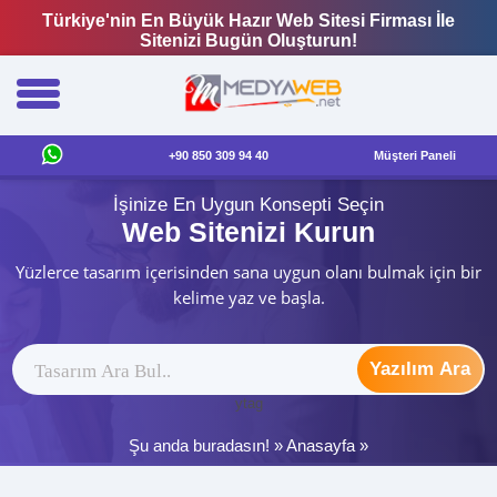
Türkiye'nin En Büyük Hazır Web Sitesi Firması İle
Sitenizi Bugün Oluşturun!
+90 850 309 94 40
Müşteri Paneli
İşinize En Uygun Konsepti Seçin
Web Sitenizi Kurun
Yüzlerce tasarım içerisinden sana uygun olanı bulmak için bir
kelime yaz ve başla.
Yazılım Ara
ytag
Şu anda buradasın! »
Anasayfa
»