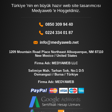
Türkiye 'nin en büyük hazır web site tasarımcısı
Medyaweb 'e Hoşgeldiniz.
0850 309 94 40
0224 334 01 87
info@medyaweb.net
1209 Mountain Road Place Northeast Albuquerque, NM 87110
New Mexico / United States
Firma Adı: MEDYAWEB LLC
Selimiye Mah. Tarhan Sok. No:1 D:5
Osmangazi / Bursa / Türkiye
Firma Adı: MEDYAWEB