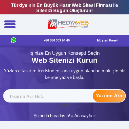
Türkiye'nin En Büyük Hazır Web Sitesi Firması İle
Sitenizi Bugün Oluşturun!
+90 850 309 94 40
Müşteri Paneli
İşinize En Uygun Konsepti Seçin
Web Sitenizi Kurun
Yüzlerce tasarım içerisinden sana uygun olanı bulmak için bir
kelime yaz ve başla.
Yazılım Ara
ytag
Şu anda buradasın! »
Anasayfa
»