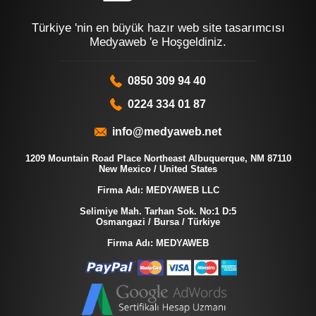
Türkiye 'nin en büyük hazır web site tasarımcısı
Medyaweb 'e Hoşgeldiniz.
0850 309 94 40
0224 334 01 87
info@medyaweb.net
1209 Mountain Road Place Northeast Albuquerque, NM 87110
New Mexico / United States
Firma Adı: MEDYAWEB LLC
Selimiye Mah. Tarhan Sok. No:1 D:5
Osmangazi / Bursa / Türkiye
Firma Adı: MEDYAWEB