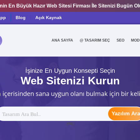
nin En Büyük Hazır Web Sitesi Firması İle Sitenizi Bugün O
app
Blog
Açık Kaynak
ANA SAYFA
@ TASARIM SEÇ
SEO
MOD
0
İşinize En Uygun Konsepti Seçin
Web Sitenizi Kurun
 içerisinden sana uygun olanı bulmak için bir kel
Yazılım Ara
ytag