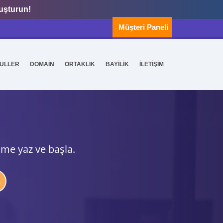
luşturun!
Müşteri Paneli
ÜLLER
DOMAİN
ORTAKLIK
BAYİLİK
İLETİŞİM
ime yaz ve başla.