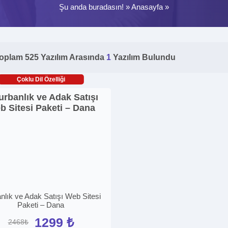
Şu anda buradasın! »
Anasayfa
»
oplam 525 Yazılım Arasında
1
Yazılım Bulundu
Çoklu Dil Özelliği
nlık ve Adak Satışı Web Sitesi
Paketi – Dana
1299 ₺
2468₺