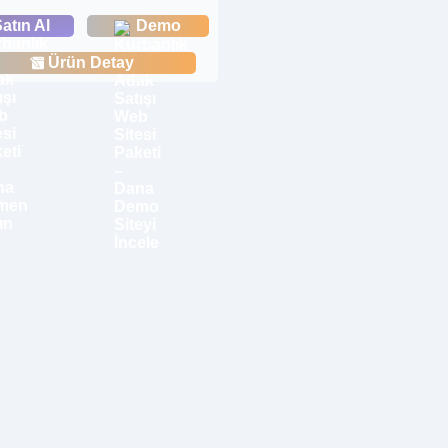
atın Al
Demo
Ürün Detay