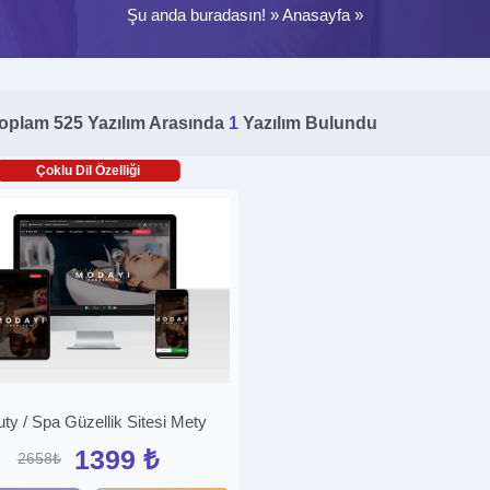
Şu anda buradasın! »
Anasayfa
»
oplam 525 Yazılım Arasında
1
Yazılım Bulundu
Çoklu Dil Özelliği
ty / Spa Güzellik Sitesi Mety
1399 ₺
2658₺