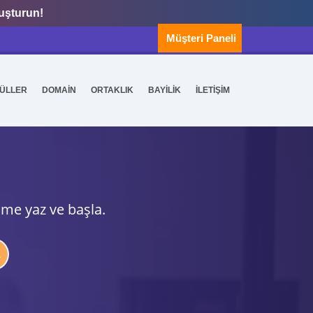
luşturun!
Müşteri Paneli
ÜLLER
DOMAİN
ORTAKLIK
BAYİLİK
İLETİŞİM
ime yaz ve başla.