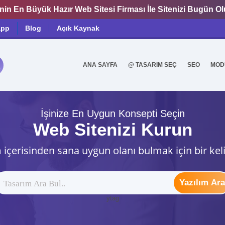
nin En Büyük Hazır Web Sitesi Firması İle Sitenizi Bugün O
app
Blog
Açık Kaynak
ANA SAYFA
@ TASARIM SEÇ
SEO
MOD
0
İşinize En Uygun Konsepti Seçin
Web Sitenizi Kurun
 içerisinden sana uygun olanı bulmak için bir kel
Yazılım Ara
ytag