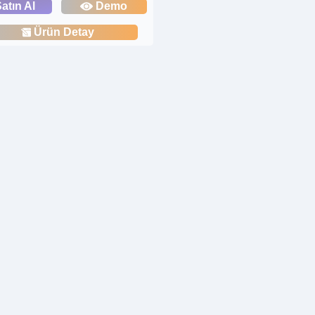
atın Al
Demo
Ürün Detay