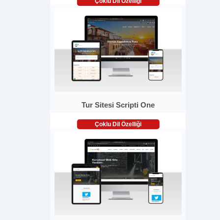
Çoklu Dil Özelliği
Tur Sitesi Scripti One
Çoklu Dil Özelliği