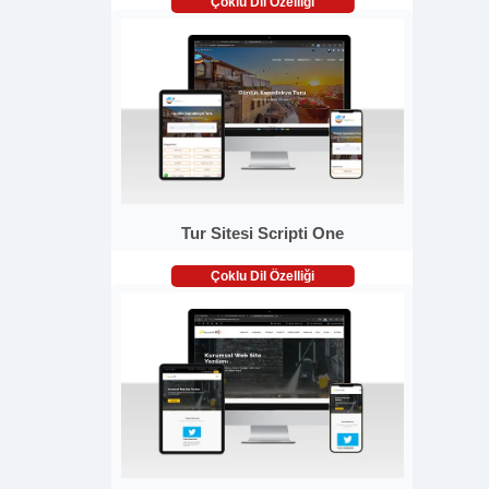
Çoklu Dil Özelliği
Tur Sitesi Scripti One
Çoklu Dil Özelliği