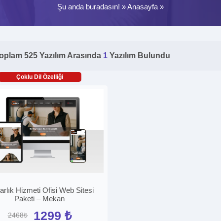
Şu anda buradasın! »
Anasayfa
»
oplam 525 Yazılım Arasında
1
Yazılım Bulundu
Çoklu Dil Özelliği
rlık Hizmeti Ofisi Web Sitesi
Paketi – Mekan
1299 ₺
2468₺