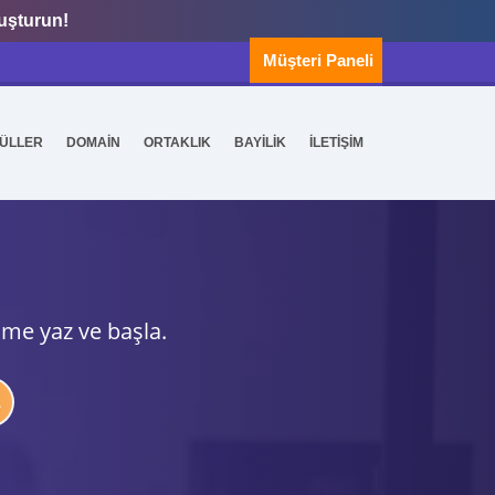
luşturun!
Müşteri Paneli
ÜLLER
DOMAİN
ORTAKLIK
BAYİLİK
İLETİŞİM
ime yaz ve başla.