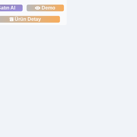
atın Al
Demo
Ürün Detay