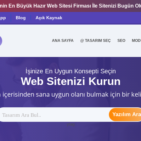
nin En Büyük Hazır Web Sitesi Firması İle Sitenizi Bugün O
app
Blog
Açık Kaynak
ANA SAYFA
@ TASARIM SEÇ
SEO
MOD
0
İşinize En Uygun Konsepti Seçin
Web Sitenizi Kurun
 içerisinden sana uygun olanı bulmak için bir kel
Yazılım Ara
ytag