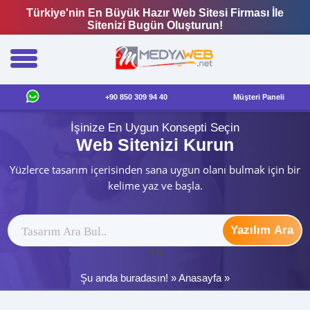
Türkiye'nin En Büyük Hazır Web Sitesi Firması İle
Sitenizi Bugün Oluşturun!
+90 850 309 94 40
Müşteri Paneli
İşinize En Uygun Konsepti Seçin
Web Sitenizi Kurun
Yüzlerce tasarım içerisinden sana uygun olanı bulmak için bir
kelime yaz ve başla.
Yazılım Ara
ytag
Şu anda buradasın! »
Anasayfa
»