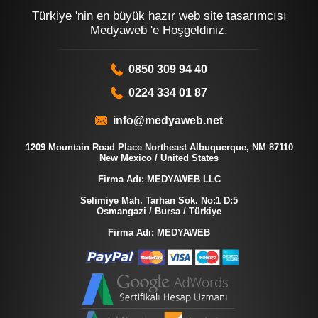
Türkiye 'nin en büyük hazır web site tasarımcısı
Medyaweb 'e Hoşgeldiniz.
0850 309 94 40
0224 334 01 87
info@medyaweb.net
1209 Mountain Road Place Northeast Albuquerque, NM 87110
New Mexico / United States
Firma Adı: MEDYAWEB LLC
Selimiye Mah. Tarhan Sok. No:1 D:5
Osmangazi / Bursa / Türkiye
Firma Adı: MEDYAWEB