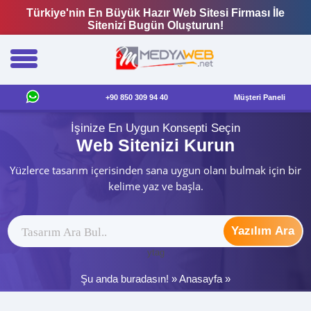
Türkiye'nin En Büyük Hazır Web Sitesi Firması İle
Sitenizi Bugün Oluşturun!
+90 850 309 94 40
Müşteri Paneli
İşinize En Uygun Konsepti Seçin
Web Sitenizi Kurun
Yüzlerce tasarım içerisinden sana uygun olanı bulmak için bir
kelime yaz ve başla.
Yazılım Ara
ytag
Şu anda buradasın! »
Anasayfa
»