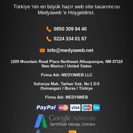
Türkiye 'nin en büyük hazır web site tasarımcısı
Medyaweb 'e Hoşgeldiniz.
0850 309 94 40
0224 334 01 87
info@medyaweb.net
1209 Mountain Road Place Northeast Albuquerque, NM 87110
New Mexico / United States
Firma Adı: MEDYAWEB LLC
Selimiye Mah. Tarhan Sok. No:1 D:5
Osmangazi / Bursa / Türkiye
Firma Adı: MEDYAWEB