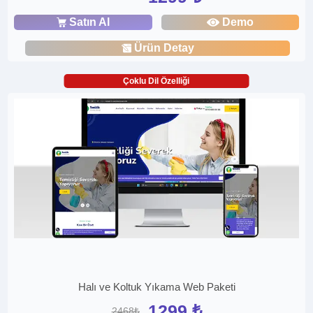
Satın Al
Demo
Ürün Detay
Çoklu Dil Özelliği
Halı ve Koltuk Yıkama Web Paketi
1299 ₺
2468₺