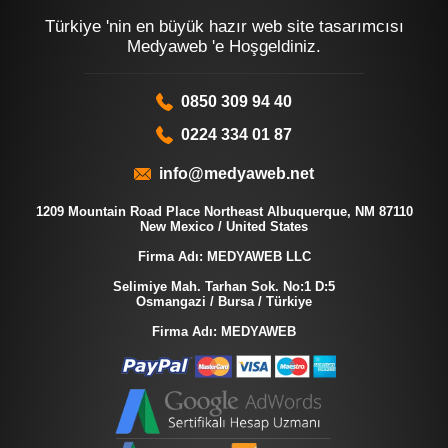
Türkiye 'nin en büyük hazır web site tasarımcısı
Medyaweb 'e Hoşgeldiniz.
0850 309 94 40
0224 334 01 87
info@medyaweb.net
1209 Mountain Road Place Northeast Albuquerque, NM 87110
New Mexico / United States
Firma Adı: MEDYAWEB LLC
Selimiye Mah. Tarhan Sok. No:1 D:5
Osmangazi / Bursa / Türkiye
Firma Adı: MEDYAWEB