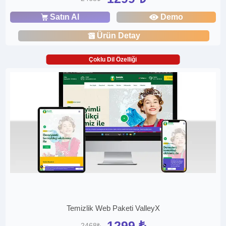
Satın Al
Demo
Ürün Detay
Çoklu Dil Özelliği
Temizlik Web Paketi ValleyX
1299 ₺
2468₺