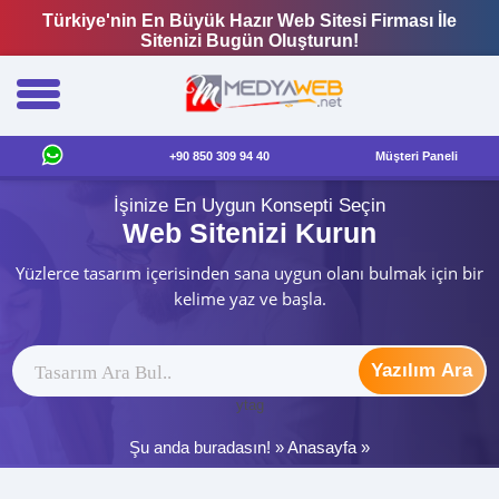
Türkiye'nin En Büyük Hazır Web Sitesi Firması İle
Sitenizi Bugün Oluşturun!
+90 850 309 94 40
Müşteri Paneli
İşinize En Uygun Konsepti Seçin
Web Sitenizi Kurun
Yüzlerce tasarım içerisinden sana uygun olanı bulmak için bir
kelime yaz ve başla.
Yazılım Ara
ytag
Şu anda buradasın! »
Anasayfa
»